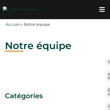
Accueil
»
Notre équipe
Notre équipe
T
A
É
Catégories
i
S