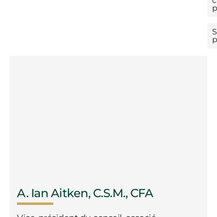
c
p
S
p
A. Ian Aitken, C.S.M., CFA